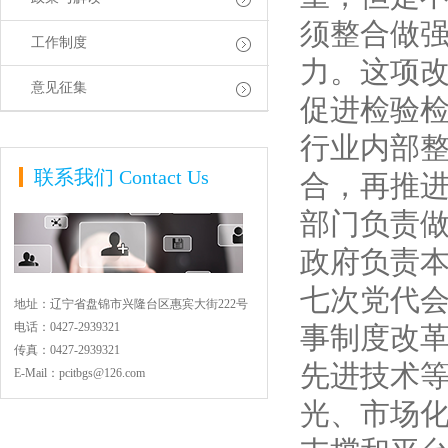
须整合做
工作制度
力。这项
意见征集
促进检验
行业内部
联系我们
Contact Us
合，再推
部门负责
政府负责
七次党代会
地址：
辽宁省盘锦市兴隆台区惠宾大街222号
电话：
0427-2939321
事制度改
传真：
0427-2939321
先进技术
E-Mail：
pcitbgs@126.com
光、市场