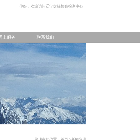
你好，欢迎访问辽宁盘锦检验检测中心
网上服务
联系我们
您现在的位置：
首页 >
新闻资讯