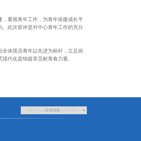
建，重视青年工作，为青年搭建成长平
为。此次获评是对中心青年工作的充分
励全体团员青年以先进为标杆，立足岗
式现代化盘锦篇章贡献青春力量。