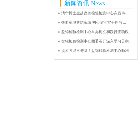
新闻资讯
News
清华博士生赴盘锦检验检测中心实践 科...
铁血军魂共筑长城 初心坚守实干担当 ...
盘锦检验检测中心举办树立和践行正确政...
盘锦检验检测中心团委召开深入学习贯彻...
提质强能再进阶！盘锦检验检测中心顺利...