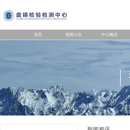
首页
新闻公告
中心概况
新闻资讯