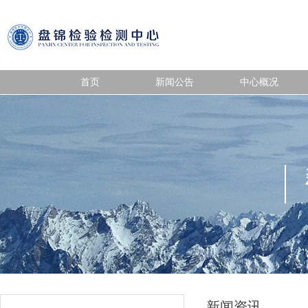
首页
新闻公告
中心概况
新闻资讯