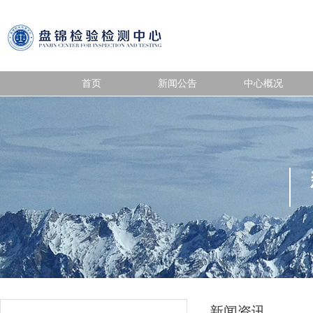
首页
新闻公告
中心概况
新闻资讯