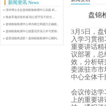
新闻资讯
News
清华博士生赴盘锦检验检测中心实践 科...
盘锦
铁血军魂共筑长城 初心坚守实干担当 ...
盘锦检验检测中心举办树立和践行正确政...
3月5日，
盘锦检验检测中心团委召开深入学习贯彻...
入学习贯彻
提质强能再进阶！盘锦检验检测中心顺利...
重要讲话精
议部署，总
效，分析研
委派驻市市
中心全体干
会议传达学
上的重要讲