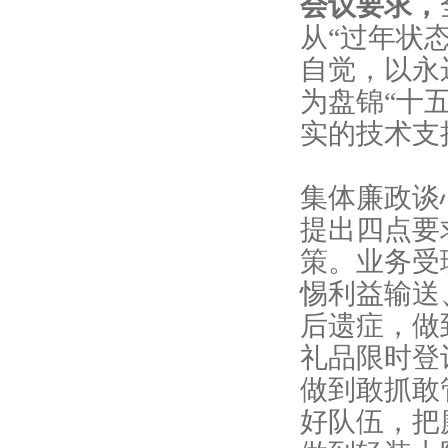
会议要求，
从“过年状
自觉，以永
为盘锦“十
实的技术支
集体廉政谈
提出四点要
策。业务受
惕利益输送
后遗症，做
礼品限时登
做到敢抓敢
好队伍，把