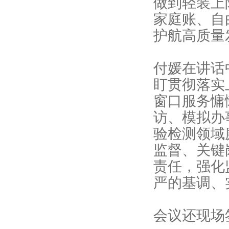
做到轻装上
家庭账、自
护航高质量
付媛在讲话
盯贯彻落实
窗口服务慵
访、模拟办
验检测领域
监督、关键
责任，强化
严的基调、
会议还现场