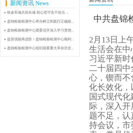
新闻资讯
News
铁血军魂共筑长城 初心坚守实干担当 ...
中共盘锦
盘锦检验检测中心举办树立和践行正确政...
盘锦检验检测中心团委召开深入学习贯彻...
2月13日上
提质强能再进阶！盘锦检验检测中心顺利...
生活会在中
盘锦检验检测中心组织观看重大革命历史...
习近平新时
二十届四中
心，锲而不
化长效化，
国式现代化
际，深入开
题不足，认
持会议，市