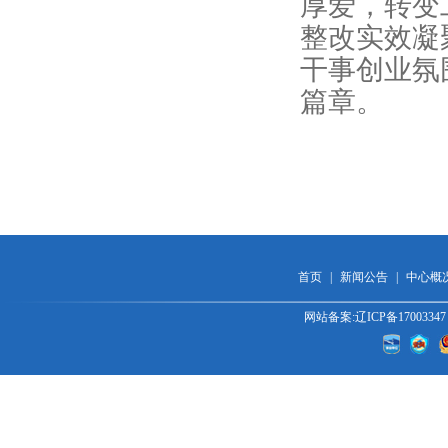
厚爱，转变
整改实效凝
干事创业氛
篇章。
首页
|
新闻公告
|
中心概
网站备案:辽ICP备170033