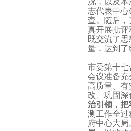
况，以及本
志代表中心
查。随后，
真开展批评
既交流了思
量，达到了
市委第十七
会议准备充
高质量、有
改、巩固深
治引领，把
测工作全过
府中心大局