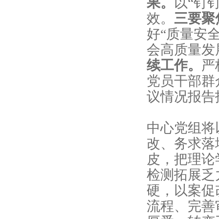
果。
以“钉
效。
三要聚
好“质量安
会高质量发
续工作。
严
党员干部群
议情况报告
中心党组将
改、务求落
皮，把理论
检测拓展乏
硬，以案促
流程、完善