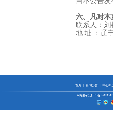
自本公告发
六、凡对本
联系人：刘艳丽
地 址 ：辽
首页
|
新闻公告
|
中心概
网站备案:辽ICP备170033